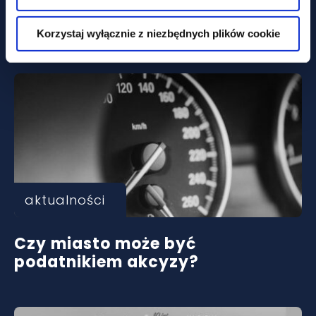
zdecydować, że Twoja umowa
B2B to w rzeczywistości etat
Korzystaj wyłącznie z niezbędnych plików cookie
aktualności
Czy miasto może być
podatnikiem akcyzy?