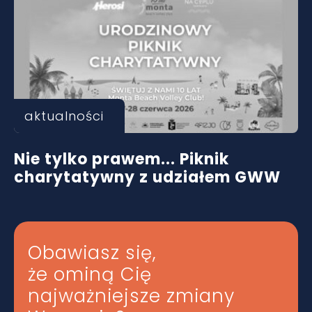
aktualności
Nie tylko prawem... Piknik
charytatywny z udziałem GWW
Obawiasz się,
że ominą Cię
najważniejsze zmiany