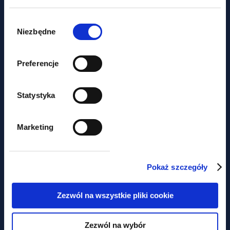
aktualności
Wybór
zgody
Niezbędne
Chambers High Net Worth 2026 -
GWW w Band 1 nieprzerwanie od
Preferencje
2017
Statystyka
Marketing
Pokaż szczegóły
aktualności
Zezwól na wszystkie pliki cookie
Już teraz inspektor pracy może
Zezwól na wybór