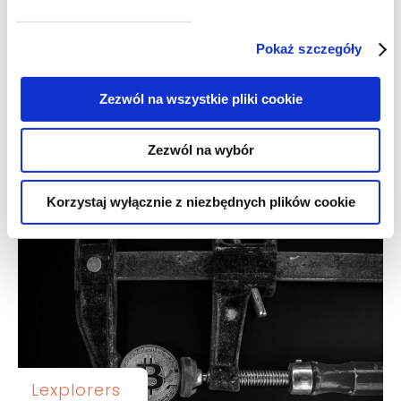
Pokaż szczegóły
Lexplorers
Zezwól na wszystkie pliki cookie
Dzierżawa przedsiębiorstwa –
nieoczywisty sposób na
Zezwól na wybór
zagraniczną emeryturę
Korzystaj wyłącznie z niezbędnych plików cookie
Lexplorers