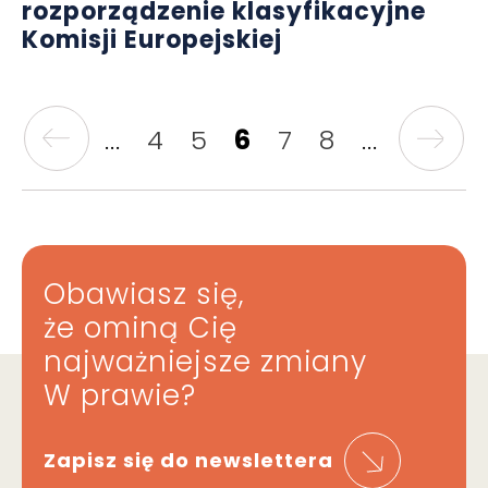
rozporządzenie klasyfikacyjne
Komisji Europejskiej
...
4
5
6
7
8
...
Obawiasz się,
że ominą Cię
najważniejsze zmiany
W prawie?
Zapisz się do newslettera