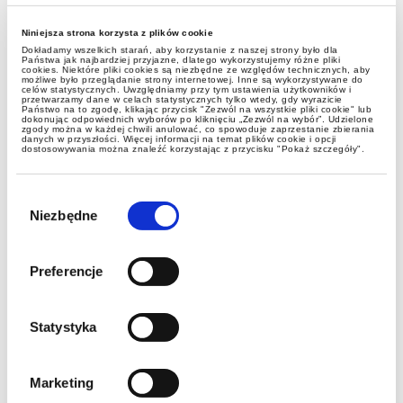
Niniejsza strona korzysta z plików cookie
Dokładamy wszelkich starań, aby korzystanie z naszej strony było dla
Państwa jak najbardziej przyjazne, dlatego wykorzystujemy różne pliki
cookies. Niektóre pliki cookies są niezbędne ze względów technicznych, aby
możliwe było przeglądanie strony internetowej. Inne są wykorzystywane do
celów statystycznych. Uwzględniamy przy tym ustawienia użytkowników i
przetwarzamy dane w celach statystycznych tylko wtedy, gdy wyrazicie
Państwo na to zgodę, klikając przycisk "Zezwól na wszystkie pliki cookie" lub
dokonując odpowiednich wyborów po kliknięciu „Zezwól na wybór”. Udzielone
zgody można w każdej chwili anulować, co spowoduje zaprzestanie zbierania
danych w przyszłości. Więcej informacji na temat plików cookie i opcji
Lexplorers
dostosowywania można znaleźć korzystając z przycisku "Pokaż szczegóły".
Wybór
Czy majątek fundacji rodzinnej
zgody
Niezbędne
jest też jej mieniem? Kilka słów o
spisie mienia fundacji rodzinnej
Preferencje
Statystyka
Marketing