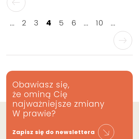
...
2
3
4
5
6
...
10
...
Obawiasz się,
że ominą Cię
najważniejsze zmiany
W prawie?
Zapisz się do newslettera