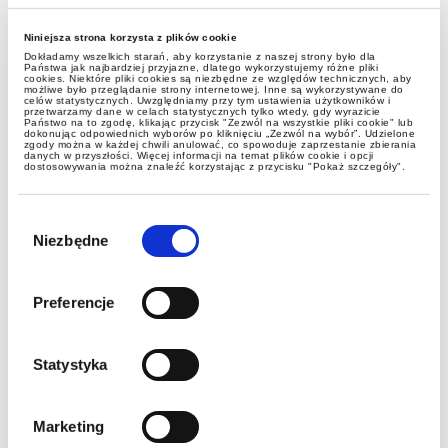
Lexplorers
Niniejsza strona korzysta z plików cookie
Dokładamy wszelkich starań, aby korzystanie z naszej strony było dla
Państwa jak najbardziej przyjazne, dlatego wykorzystujemy różne pliki
Intercyza: między hollywoodzką
cookies. Niektóre pliki cookies są niezbędne ze względów technicznych, aby
możliwe było przeglądanie strony internetowej. Inne są wykorzystywane do
celów statystycznych. Uwzględniamy przy tym ustawienia użytkowników i
popkulturą a polską
przetwarzamy dane w celach statystycznych tylko wtedy, gdy wyrazicie
Państwo na to zgodę, klikając przycisk "Zezwól na wszystkie pliki cookie" lub
rzeczywistością
dokonując odpowiednich wyborów po kliknięciu „Zezwól na wybór”. Udzielone
zgody można w każdej chwili anulować, co spowoduje zaprzestanie zbierania
danych w przyszłości. Więcej informacji na temat plików cookie i opcji
dostosowywania można znaleźć korzystając z przycisku "Pokaż szczegóły".
Wybór
zgody
Niezbędne
Preferencje
Statystyka
Lexplorers
Marketing