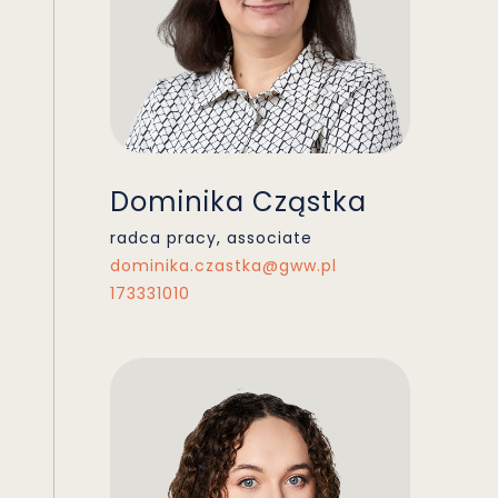
Dominika Cząstka
radca pracy, associate
dominika.czastka@gww.pl
173331010