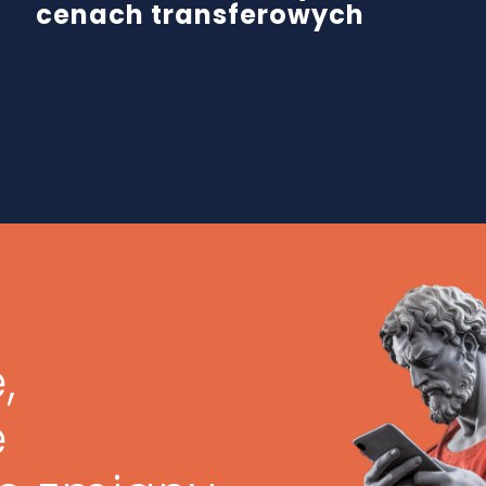
cenach transferowych
,
ę