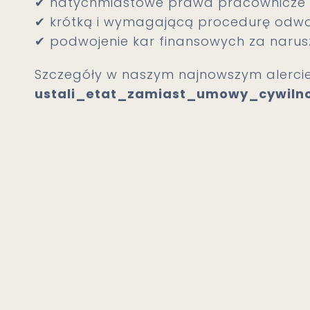
✔ natychmiastowe prawa pracownicze d
✔ krótką i wymagającą procedurę odwoł
✔ podwojenie kar finansowych za narus
Szczegóły w naszym najnowszym alerci
ustali_etat_zamiast_umowy_cywiln