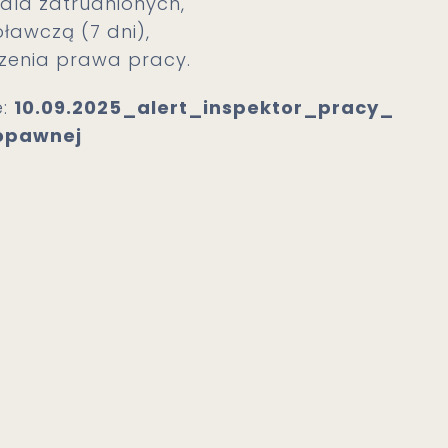
la zatrudnionych,
awczą (7 dni),
zenia prawa pracy.
e:
10.09.2025_alert_inspektor_pracy_
opawnej