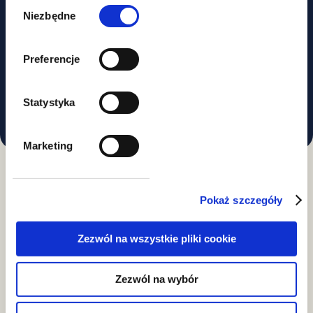
zgody
Niezbędne
University of Information Technology
and Management in Rzeszów,
Preferencje
postgraduate studies in tax
consultancy – 2019.
Statystyka
Marketing
Pokaż szczegóły
Specializations
Zezwól na wszystkie pliki cookie
VAT
Zezwól na wybór