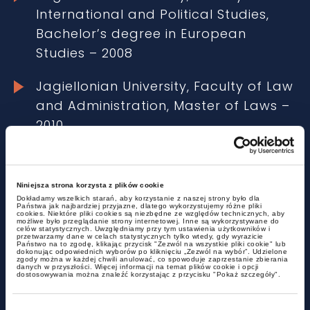
International and Political Studies,
Bachelor’s degree in European
Studies – 2008
Jagiellonian University, Faculty of Law
and Administration, Master of Laws –
2010.
Jagiellonian University in cooperation
with Universität Heidelberg and
Niniejsza strona korzysta z plików cookie
Johannes Gutenberg-Universität
Dokładamy wszelkich starań, aby korzystanie z naszej strony było dla
Państwa jak najbardziej przyjazne, dlatego wykorzystujemy różne pliki
Mainz, School of German Law – 2010.
cookies. Niektóre pliki cookies są niezbędne ze względów technicznych, aby
możliwe było przeglądanie strony internetowej. Inne są wykorzystywane do
celów statystycznych. Uwzględniamy przy tym ustawienia użytkowników i
przetwarzamy dane w celach statystycznych tylko wtedy, gdy wyrazicie
Państwo na to zgodę, klikając przycisk "Zezwól na wszystkie pliki cookie" lub
Regional Chamber of Legal Advisers
dokonując odpowiednich wyborów po kliknięciu „Zezwól na wybór”. Udzielone
zgody można w każdej chwili anulować, co spowoduje zaprzestanie zbierania
in Rzeszów, legal adviser application
danych w przyszłości. Więcej informacji na temat plików cookie i opcji
dostosowywania można znaleźć korzystając z przycisku "Pokaż szczegóły".
from 2012 to 2014, state examination
for legal adviser – 2015.
Wybór