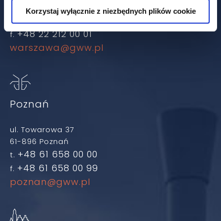
00-498 Warszawa
Korzystaj wyłącznie z niezbędnych plików cookie
+48 22 212 00 00
t.
+48 22 212 00 01
f.
warszawa@gww.pl
Poznań
ul. Towarowa 37
61-896 Poznań
+48 61 658 00 00
t.
+48 61 658 00 99
f.
poznan@gww.pl