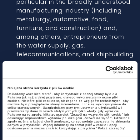
particular in the broadly understood
manufacturing industry (including
metallurgy, automotive, food,
furniture, and construction) and,
among others, entrepreneurs from
the water supply, gas,
telecommunications, and shipbuilding
industries.
She has many years of experience in
conducting training courses.
Niniejsza strona korzysta z plików cookie
Dokładamy wszelkich starań, aby korzystanie z naszej strony było dla
Państwa jak najbardziej przyjazne, dlatego wykorzystujemy różne pliki
With GWW since 2025.
cookies. Niektóre pliki cookies są niezbędne ze względów technicznych, aby
możliwe było przeglądanie strony internetowej. Inne są wykorzystywane do
celów statystycznych. Uwzględniamy przy tym ustawienia użytkowników i
przetwarzamy dane w celach statystycznych tylko wtedy, gdy wyrazicie
Państwo na to zgodę, klikając przycisk "Zezwól na wszystkie pliki cookie" lub
dokonując odpowiednich wyborów po kliknięciu „Zezwól na wybór”. Udzielone
Education
zgody można w każdej chwili anulować, co spowoduje zaprzestanie zbierania
danych w przyszłości. Więcej informacji na temat plików cookie i opcji
dostosowywania można znaleźć korzystając z przycisku "Pokaż szczegóły".
Nicolaus Copernicus University in