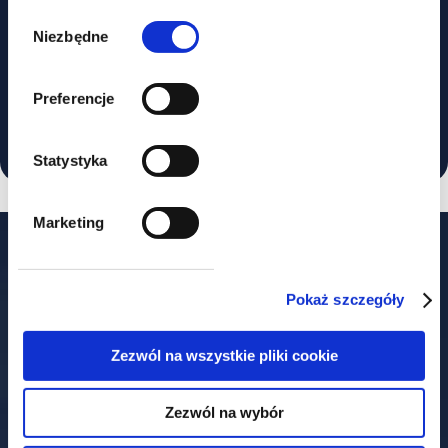
Wybór
Toruń, Faculty of Law and
zgody
Niezbędne
Administration, Master of Law – 2018.
Legal advisor exam – 2023.
Preferencje
Statystyka
Marketing
Our offices
Pokaż szczegóły
Zezwól na wszystkie pliki cookie
Warszawa
Zezwól na wybór
ul. Książęca 4