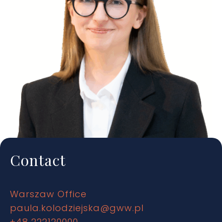
Contact
Warszaw Office
paula.kolodziejska@gww.pl
+48 222120000