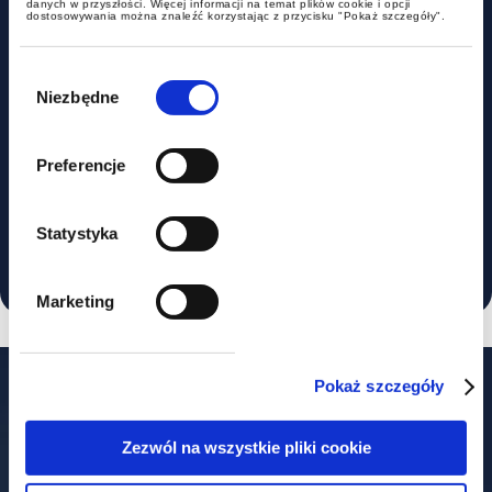
danych w przyszłości. Więcej informacji na temat plików cookie i opcji
accounting specialist, independent
dostosowywania można znaleźć korzystając z przycisku "Pokaż szczegóły".
accountant – 2013.
Wybór
zgody
State Higher Vocational School in
Niezbędne
Konin, Socio-technical Faculty,
Management and real estate
Preferencje
management, bachelor’s degree –
2010.
Statystyka
Marketing
Pokaż szczegóły
Our offices
Zezwól na wszystkie pliki cookie