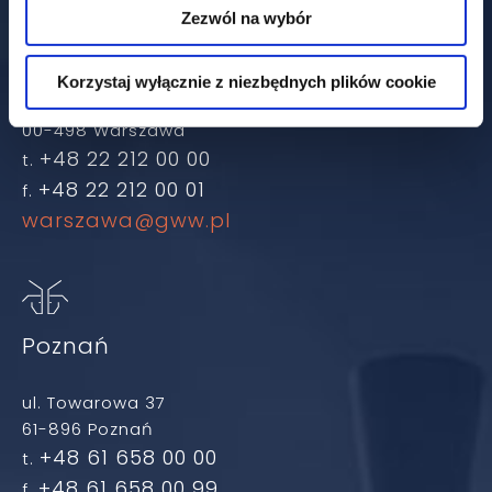
Zezwól na wybór
Warszawa
Korzystaj wyłącznie z niezbędnych plików cookie
ul. Książęca 4
00-498 Warszawa
+48 22 212 00 00
t.
+48 22 212 00 01
f.
warszawa@gww.pl
Poznań
ul. Towarowa 37
61-896 Poznań
+48 61 658 00 00
t.
+48 61 658 00 99
f.