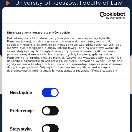
University of Rzeszów, Faculty of Law
-Master of Law – 2024.
Rzeszów Regional Bar Council, trainee
attorney – since 2025
Niniejsza strona korzysta z plików cookie
Dokładamy wszelkich starań, aby korzystanie z naszej strony było dla
Państwa jak najbardziej przyjazne, dlatego wykorzystujemy różne pliki
cookies. Niektóre pliki cookies są niezbędne ze względów technicznych, aby
możliwe było przeglądanie strony internetowej. Inne są wykorzystywane do
celów statystycznych. Uwzględniamy przy tym ustawienia użytkowników i
przetwarzamy dane w celach statystycznych tylko wtedy, gdy wyrazicie
Państwo na to zgodę, klikając przycisk "Zezwól na wszystkie pliki cookie" lub
dokonując odpowiednich wyborów po kliknięciu „Zezwól na wybór”. Udzielone
zgody można w każdej chwili anulować, co spowoduje zaprzestanie zbierania
danych w przyszłości. Więcej informacji na temat plików cookie i opcji
dostosowywania można znaleźć korzystając z przycisku "Pokaż szczegóły".
Wybór
zgody
Niezbędne
Our offices
Preferencje
Statystyka