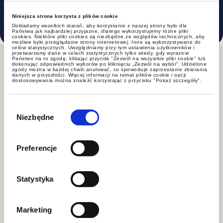
and Finance – 2016.
Niniejsza strona korzysta z plików cookie
Dokładamy wszelkich starań, aby korzystanie z naszej strony było dla
Państwa jak najbardziej przyjazne, dlatego wykorzystujemy różne pliki
cookies. Niektóre pliki cookies są niezbędne ze względów technicznych, aby
możliwe było przeglądanie strony internetowej. Inne są wykorzystywane do
celów statystycznych. Uwzględniamy przy tym ustawienia użytkowników i
przetwarzamy dane w celach statystycznych tylko wtedy, gdy wyrazicie
Państwo na to zgodę, klikając przycisk "Zezwól na wszystkie pliki cookie" lub
dokonując odpowiednich wyborów po kliknięciu „Zezwól na wybór”. Udzielone
zgody można w każdej chwili anulować, co spowoduje zaprzestanie zbierania
danych w przyszłości. Więcej informacji na temat plików cookie i opcji
News
dostosowywania można znaleźć korzystając z przycisku "Pokaż szczegóły".
Wybór
zgody
Niezbędne
Preferencje
Statystyka
news
Marketing