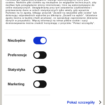
News
cookies. Niektóre pliki cookies są niezbędne ze względów technicznych, aby
możliwe było przeglądanie strony internetowej. Inne są wykorzystywane do
celów statystycznych. Uwzględniamy przy tym ustawienia użytkowników i
przetwarzamy dane w celach statystycznych tylko wtedy, gdy wyrazicie
Państwo na to zgodę, klikając przycisk "Zezwól na wszystkie pliki cookie" lub
dokonując odpowiednich wyborów po kliknięciu „Zezwól na wybór”. Udzielone
zgody można w każdej chwili anulować, co spowoduje zaprzestanie zbierania
danych w przyszłości. Więcej informacji na temat plików cookie i opcji
dostosowywania można znaleźć korzystając z przycisku "Pokaż szczegóły".
Wybór
zgody
Niezbędne
Preferencje
news
Statystyka
Important ruling for the energy
sector – court sets limits on
fiscalisation of compensation
Marketing
Pokaż szczegóły