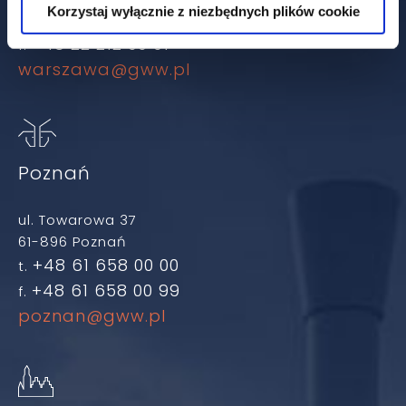
Korzystaj wyłącznie z niezbędnych plików cookie
+48 22 212 00 00
t.
+48 22 212 00 01
f.
warszawa@gww.pl
Poznań
ul. Towarowa 37
61-896 Poznań
+48 61 658 00 00
t.
+48 61 658 00 99
f.
poznan@gww.pl