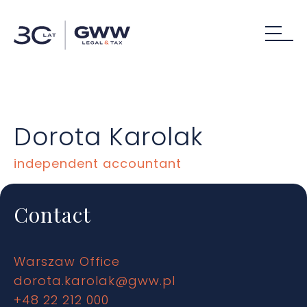
Dorota Karolak
independent accountant
Contact
Warszaw Office
dorota.karolak@gww.pl
+48 22 212 000