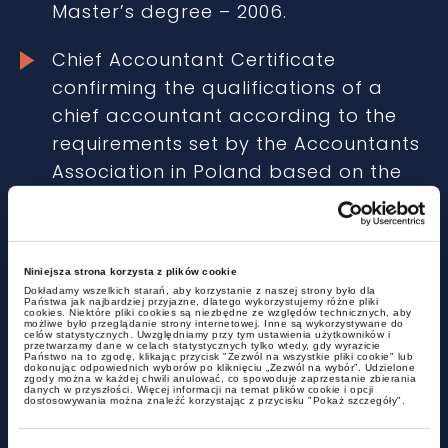
Master’s degree – 2006.
Chief Accountant Certificate
confirming the qualifications of a
chief accountant according to the
requirements set by the Accountants
Association in Poland based on the
International Educational Standards
set by IFAC – 2014.
Accountant Certificate No. 53261/2011
Niniejsza strona korzysta z plików cookie
Dokładamy wszelkich starań, aby korzystanie z naszej strony było dla
confirming the qualification
Państwa jak najbardziej przyjazne, dlatego wykorzystujemy różne pliki
cookies. Niektóre pliki cookies są niezbędne ze względów technicznych, aby
możliwe było przeglądanie strony internetowej. Inne są wykorzystywane do
necessary to provide bookkeeping
celów statystycznych. Uwzględniamy przy tym ustawienia użytkowników i
przetwarzamy dane w celach statystycznych tylko wtedy, gdy wyrazicie
services – 2011.
Państwo na to zgodę, klikając przycisk "Zezwól na wszystkie pliki cookie" lub
dokonując odpowiednich wyborów po kliknięciu „Zezwól na wybór”. Udzielone
zgody można w każdej chwili anulować, co spowoduje zaprzestanie zbierania
danych w przyszłości. Więcej informacji na temat plików cookie i opcji
dostosowywania można znaleźć korzystając z przycisku "Pokaż szczegóły".
Certificate of independent
accountant – balance sheet – 2008.