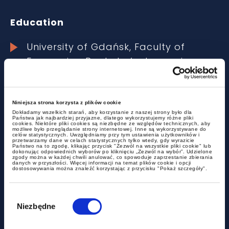
Education
University of Gdańsk, Faculty of
Economics, Bachelor’s degree in
Economics, specialisation in Economic
Policy and Entrepreneurship Strategy
– 2015.
Niniejsza strona korzysta z plików cookie
Dokładamy wszelkich starań, aby korzystanie z naszej strony było dla
Państwa jak najbardziej przyjazne, dlatego wykorzystujemy różne pliki
cookies. Niektóre pliki cookies są niezbędne ze względów technicznych, aby
University of Gdańsk, Faculty of Law
możliwe było przeglądanie strony internetowej. Inne są wykorzystywane do
celów statystycznych. Uwzględniamy przy tym ustawienia użytkowników i
and Administration, Master of Law –
przetwarzamy dane w celach statystycznych tylko wtedy, gdy wyrazicie
Państwo na to zgodę, klikając przycisk "Zezwól na wszystkie pliki cookie" lub
dokonując odpowiednich wyborów po kliknięciu „Zezwól na wybór”. Udzielone
2016.
zgody można w każdej chwili anulować, co spowoduje zaprzestanie zbierania
danych w przyszłości. Więcej informacji na temat plików cookie i opcji
dostosowywania można znaleźć korzystając z przycisku "Pokaż szczegóły".
District Chamber of Legal Advisers in
Wybór
Warsaw – 2022.
zgody
Niezbędne