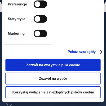
Preferencje
Statystyka
Our offices
Marketing
Pokaż szczegóły
Warszawa
Zezwól na wszystkie pliki cookie
ul. Książęca 4
00-498 Warszawa
+48 22 212 00 00
t.
Zezwól na wybór
+48 22 212 00 01
f.
warszawa@gww.pl
Korzystaj wyłącznie z niezbędnych plików cookie