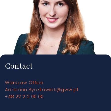
Contact
Warszaw Office
Adrianna.Byczkowiak@gww.pl
+48 22 212 00 00