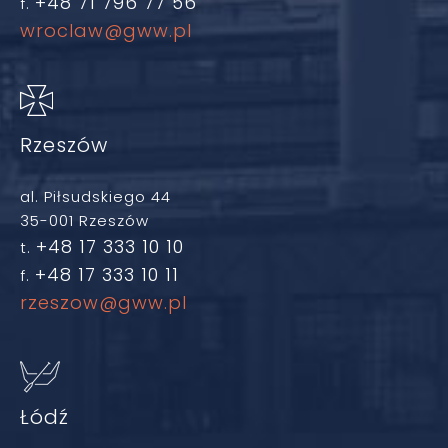
+48 71 796 77 56
f.
wroclaw@gww.pl
Rzeszów
al. Piłsudskiego 44
35-001 Rzeszów
+48 17 333 10 10
t.
+48 17 333 10 11
f.
rzeszow@gww.pl
Łódź