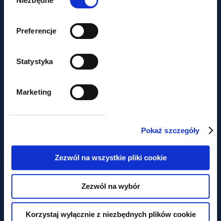
Niezbędne
Preferencje
news
Statystyka
LABOUR LAW NEWSLETTER –
Marketing
collective labour agreements
under new rules
Pokaż szczegóły
Zezwól na wszystkie pliki cookie
Concerned about
missing out
Zezwól na wybór
on key legal
developments?
Korzystaj wyłącznie z niezbędnych plików cookie