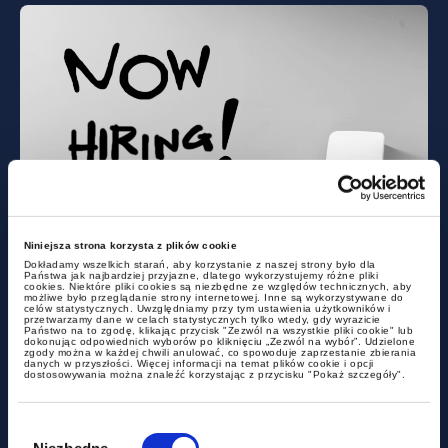
news
Niniejsza strona korzysta z plików cookie
New regulations on transparency
Dokładamy wszelkich starań, aby korzystanie z naszej strony było dla
Państwa jak najbardziej przyjazne, dlatego wykorzystujemy różne pliki
cookies. Niektóre pliki cookies są niezbędne ze względów technicznych, aby
of remuneration in the
możliwe było przeglądanie strony internetowej. Inne są wykorzystywane do
celów statystycznych. Uwzględniamy przy tym ustawienia użytkowników i
recruitment process
przetwarzamy dane w celach statystycznych tylko wtedy, gdy wyrazicie
Państwo na to zgodę, klikając przycisk "Zezwól na wszystkie pliki cookie" lub
dokonując odpowiednich wyborów po kliknięciu „Zezwól na wybór”. Udzielone
zgody można w każdej chwili anulować, co spowoduje zaprzestanie zbierania
danych w przyszłości. Więcej informacji na temat plików cookie i opcji
dostosowywania można znaleźć korzystając z przycisku "Pokaż szczegóły".
Wybór
zgody