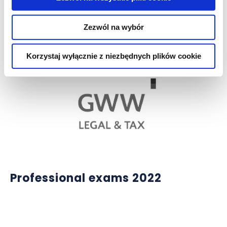
A formal breach does not always
invalidate a resolution
Zezwól na wybór
Korzystaj wyłącznie z niezbędnych plików cookie
Professional exams 2022