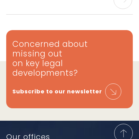
Concerned about
missing out
on key legal
developments?
Subscribe to our newsletter
Our offices