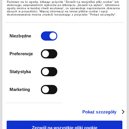
Państwo na to zgodę, klikając przycisk "Zezwól na wszystkie pliki cookie" lub
dokonując odpowiednich wyborów po kliknięciu „Zezwól na wybór”. Udzielone
zgody można w każdej chwili anulować, co spowoduje zaprzestanie zbierania
danych w przyszłości. Więcej informacji na temat plików cookie i opcji
dostosowywania można znaleźć korzystając z przycisku "Pokaż szczegóły".
Wybór
GWW Rzeszów starts
zgody
Niezbędne
cooperation with University of
Rzeszów
Preferencje
Statystyka
Marketing
Pokaż szczegóły
Zezwól na wszystkie pliki cookie