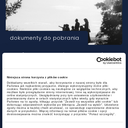
dokumenty do pobrania
Sztafeta pokoleń – prawne i
podatkowe aspekty planowania
sukcesyjnego
Niniejsza strona korzysta z plików cookie
Dokładamy wszelkich starań, aby korzystanie z naszej strony było dla
Państwa jak najbardziej przyjazne, dlatego wykorzystujemy różne pliki
cookies. Niektóre pliki cookies są niezbędne ze względów technicznych, aby
możliwe było przeglądanie strony internetowej. Inne są wykorzystywane do
celów statystycznych. Uwzględniamy przy tym ustawienia użytkowników i
przetwarzamy dane w celach statystycznych tylko wtedy, gdy wyrazicie
Państwo na to zgodę, klikając przycisk "Zezwól na wszystkie pliki cookie" lub
dokonując odpowiednich wyborów po kliknięciu „Zezwól na wybór”. Udzielone
zgody można w każdej chwili anulować, co spowoduje zaprzestanie zbierania
danych w przyszłości. Więcej informacji na temat plików cookie i opcji
dostosowywania można znaleźć korzystając z przycisku "Pokaż szczegóły".