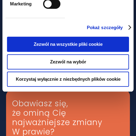
Marketing
aktualności
Pokaż szczegóły
Zezwól na wszystkie pliki cookie
Porozumienie polityczne w
sprawie zniesienia progu 150 EUR
dla przesyłek e-commerce -
Zezwól na wybór
zmiany już w 2026 r.?
Korzystaj wyłącznie z niezbędnych plików cookie
Obawiasz się,
że ominą Cię
najważniejsze zmiany
W prawie?