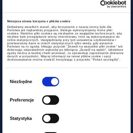
Niniejsza strona korzysta z plików cookie
Dokładamy wszelkich starań, aby korzystanie z naszej strony było dla
Państwa jak najbardziej przyjazne, dlatego wykorzystujemy różne pliki
cookies. Niektóre pliki cookies są niezbędne ze względów technicznych, aby
możliwe było przeglądanie strony internetowej. Inne są wykorzystywane do
celów statystycznych. Uwzględniamy przy tym ustawienia użytkowników i
przetwarzamy dane w celach statystycznych tylko wtedy, gdy wyrazicie
Państwo na to zgodę, klikając przycisk "Zezwól na wszystkie pliki cookie" lub
dokonując odpowiednich wyborów po kliknięciu „Zezwól na wybór”. Udzielone
dokumenty do pobrania
zgody można w każdej chwili anulować, co spowoduje zaprzestanie zbierania
danych w przyszłości. Więcej informacji na temat plików cookie i opcji
dostosowywania można znaleźć korzystając z przycisku "Pokaż szczegóły".
Sztafeta pokoleń – prawne i
Wybór
podatkowe aspekty planowania
zgody
Niezbędne
sukcesyjnego
Preferencje
Statystyka