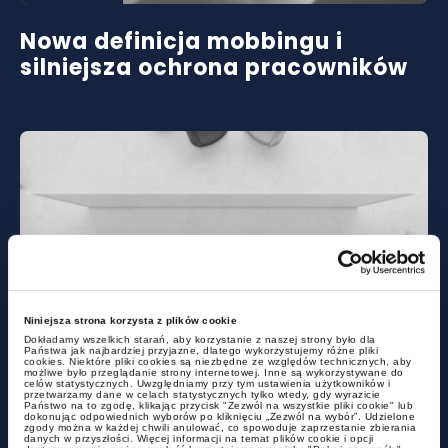
Nowa definicja mobbingu i
silniejsza ochrona pracowników
alerty
Niniejsza strona korzysta z plików cookie
Dokładamy wszelkich starań, aby korzystanie z naszej strony było dla
Państwa jak najbardziej przyjazne, dlatego wykorzystujemy różne pliki
cookies. Niektóre pliki cookies są niezbędne ze względów technicznych, aby
Nadchodzą zmiany w cenach
możliwe było przeglądanie strony internetowej. Inne są wykorzystywane do
celów statystycznych. Uwzględniamy przy tym ustawienia użytkowników i
transferowych
przetwarzamy dane w celach statystycznych tylko wtedy, gdy wyrazicie
Państwo na to zgodę, klikając przycisk "Zezwól na wszystkie pliki cookie" lub
dokonując odpowiednich wyborów po kliknięciu „Zezwól na wybór”. Udzielone
zgody można w każdej chwili anulować, co spowoduje zaprzestanie zbierania
danych w przyszłości. Więcej informacji na temat plików cookie i opcji