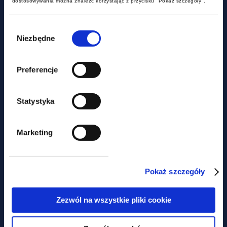
dostosowywania można znaleźć korzystając z przycisku "Pokaż szczegóły".
Wybór
zgody
Niezbędne
Preferencje
aktualności
Statystyka
Najnowsze zmiany w
Marketing
zatrudnianiu cudzoziemców
Pokaż szczegóły
Obawiasz się,
Zezwól na wszystkie pliki cookie
że ominą Cię