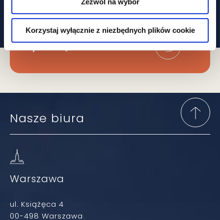
najważniejsze zmiany
Zezwól na wybór
W prawie?
Korzystaj wyłącznie z niezbędnych plików cookie
Zapisz się do newslettera
Nasze biura
Warszawa
ul. Książęca 4
00-498 Warszawa