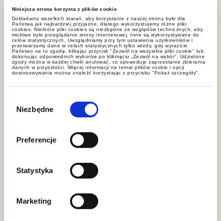
Niniejsza strona korzysta z plików cookie
Dokładamy wszelkich starań, aby korzystanie z naszej strony było dla
Państwa jak najbardziej przyjazne, dlatego wykorzystujemy różne pliki
cookies. Niektóre pliki cookies są niezbędne ze względów technicznych, aby
możliwe było przeglądanie strony internetowej. Inne są wykorzystywane do
celów statystycznych. Uwzględniamy przy tym ustawienia użytkowników i
przetwarzamy dane w celach statystycznych tylko wtedy, gdy wyrazicie
Państwo na to zgodę, klikając przycisk "Zezwól na wszystkie pliki cookie" lub
dokonując odpowiednich wyborów po kliknięciu „Zezwól na wybór”. Udzielone
zgody można w każdej chwili anulować, co spowoduje zaprzestanie zbierania
danych w przyszłości. Więcej informacji na temat plików cookie i opcji
Aktualności
dostosowywania można znaleźć korzystając z przycisku "Pokaż szczegóły".
Wybór
zgody
Niezbędne
Preferencje
Statystyka
aktualności
Marketing