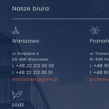
Nasze biura
Warszawa
Pozna
ul. Książęca 4
ul. Towar
00-498 Warszawa
61-896 P
+48 22 212 00 00
+48 61
t.
t.
+48 22 212 00 01
+48 61
f.
f.
warszawa@gww.pl
poznan
Łódź