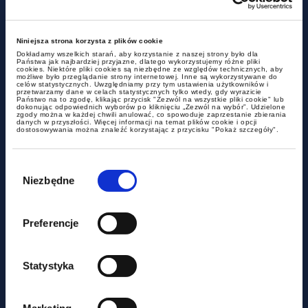
Sprawdź, jak wspieramy naszych
Niniejsza strona korzysta z plików cookie
klientów.
Dokładamy wszelkich starań, aby korzystanie z naszej strony było dla
Państwa jak najbardziej przyjazne, dlatego wykorzystujemy różne pliki
cookies. Niektóre pliki cookies są niezbędne ze względów technicznych, aby
możliwe było przeglądanie strony internetowej. Inne są wykorzystywane do
celów statystycznych. Uwzględniamy przy tym ustawienia użytkowników i
przetwarzamy dane w celach statystycznych tylko wtedy, gdy wyrazicie
Państwo na to zgodę, klikając przycisk "Zezwól na wszystkie pliki cookie" lub
Wygrana przed NSA ws. wyroku dot.
dokonując odpowiednich wyborów po kliknięciu „Zezwól na wybór”. Udzielone
zgody można w każdej chwili anulować, co spowoduje zaprzestanie zbierania
zasad ustalenia kosztu uzyskania
danych w przyszłości. Więcej informacji na temat plików cookie i opcji
dostosowywania można znaleźć korzystając z przycisku "Pokaż szczegóły".
przychodu spółki
Wybór
zgody
Niezbędne
Preferencje
Wyrok Trybunału Konstytucyjnego
zmienia podejście w zakresie związania z
Statystyka
prowadzeniem działalności
gospodarczej