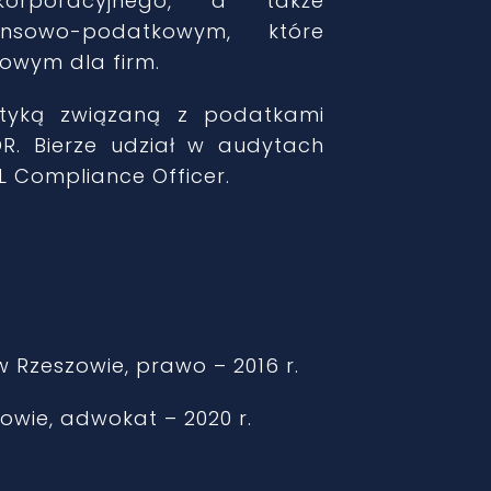
rporacyjnego, a także
nsowo-podatkowym, które
kowym dla firm.
atyką związaną z podatkami
DR.
Bierze udział w audytach
L Compliance Officer.
w Rzeszowie, prawo – 2016 r.
ie, adwokat – 2020 r.