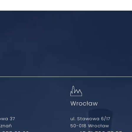
ń
Wrocław
owa 37
ul. Stawowa 6/17
oznań
50-018 Wrocław