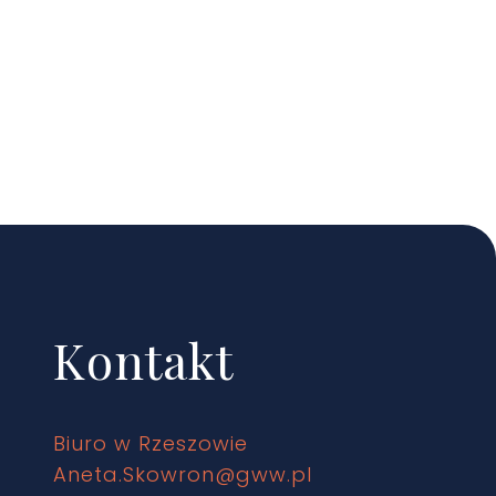
Kontakt
Biuro w Rzeszowie
Aneta.Skowron@gww.pl