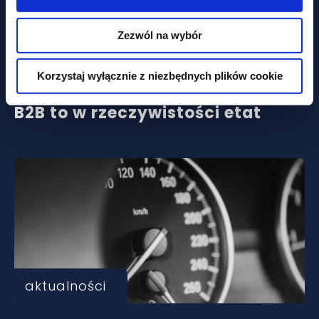
aktualności
Zezwól na wybór
Już teraz inspektor pracy może
Korzystaj wyłącznie z niezbędnych plików cookie
zdecydować, że Twoja umowa
B2B to w rzeczywistości etat
aktualności