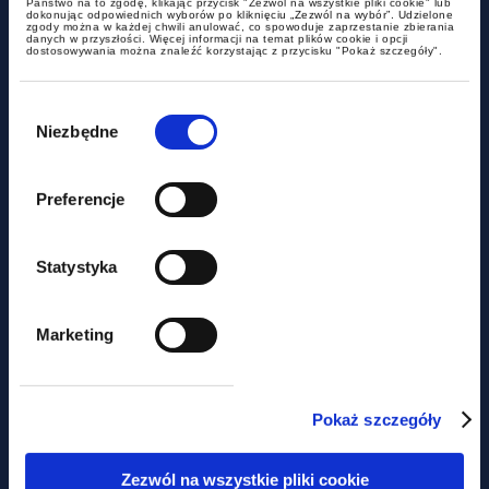
Państwo na to zgodę, klikając przycisk "Zezwól na wszystkie pliki cookie" lub
dokonując odpowiednich wyborów po kliknięciu „Zezwól na wybór”. Udzielone
zgody można w każdej chwili anulować, co spowoduje zaprzestanie zbierania
danych w przyszłości. Więcej informacji na temat plików cookie i opcji
dostosowywania można znaleźć korzystając z przycisku "Pokaż szczegóły".
Wybór
zgody
Niezbędne
aktualności
Preferencje
Chambers High Net Worth 2026 -
GWW w Band 1 nieprzerwanie od
2017
Statystyka
Marketing
Pokaż szczegóły
Zezwól na wszystkie pliki cookie