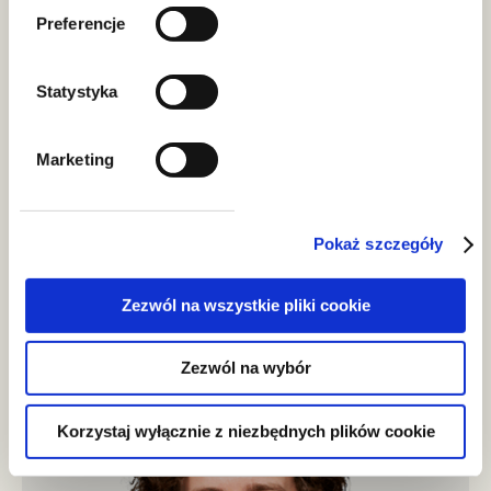
Preferencje
Aldona Leszczyńska-Mikulska
radca prawny, doradca podatkowy, TEP, partner
GWW
Statystyka
Aldona.Leszczynska-Mikulska@gww.pl
+22 212 00 00
Marketing
Pokaż szczegóły
Zespół
Zezwól na wszystkie pliki cookie
Zezwól na wybór
Korzystaj wyłącznie z niezbędnych plików cookie