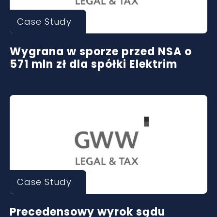
Case Study
Wygrana w sporze przed NSA o
571 mln zł dla spółki Elektrim
Case Study
Precedensowy wyrok sądu