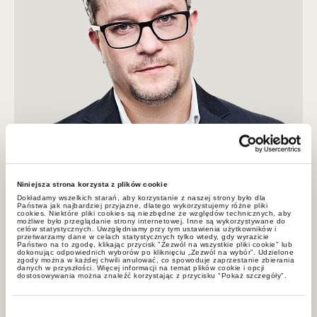
Niniejsza strona korzysta z plików cookie
Dokładamy wszelkich starań, aby korzystanie z naszej strony było dla
Sebastian Gumiela
Państwa jak najbardziej przyjazne, dlatego wykorzystujemy różne pliki
cookies. Niektóre pliki cookies są niezbędne ze względów technicznych, aby
możliwe było przeglądanie strony internetowej. Inne są wykorzystywane do
celów statystycznych. Uwzględniamy przy tym ustawienia użytkowników i
doradca podatkowy, radca prawny, partner GWW
przetwarzamy dane w celach statystycznych tylko wtedy, gdy wyrazicie
Państwo na to zgodę, klikając przycisk "Zezwól na wszystkie pliki cookie" lub
Sebastian.Gumiela@gww.pl
dokonując odpowiednich wyborów po kliknięciu „Zezwól na wybór”. Udzielone
zgody można w każdej chwili anulować, co spowoduje zaprzestanie zbierania
danych w przyszłości. Więcej informacji na temat plików cookie i opcji
+22 212 00 00
dostosowywania można znaleźć korzystając z przycisku "Pokaż szczegóły".
Wybór