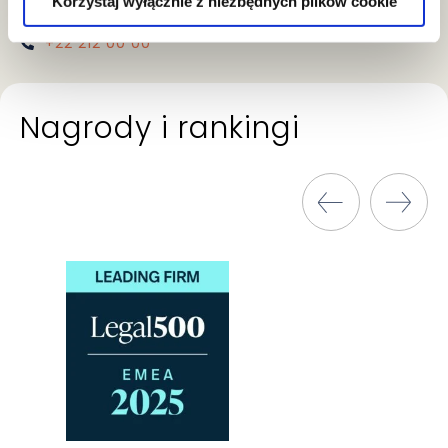
Korzystaj wyłącznie z niezbędnych plików cookie
Grzegorz.Mularczyk@gww.pl
+22 212 00 00
Nagrody i rankingi