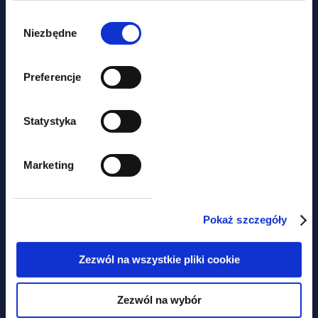
B2B to w rzeczywistości etat
Wybór
zgody
Niezbędne
Preferencje
Statystyka
Marketing
aktualności
Czy miasto może być
Pokaż szczegóły
podatnikiem akcyzy?
Zezwól na wszystkie pliki cookie
Zezwól na wybór