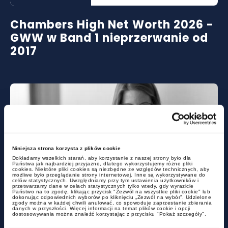
Chambers High Net Worth 2026 -
GWW w Band 1 nieprzerwanie od
2017
Niniejsza strona korzysta z plików cookie
Dokładamy wszelkich starań, aby korzystanie z naszej strony było dla
Państwa jak najbardziej przyjazne, dlatego wykorzystujemy różne pliki
cookies. Niektóre pliki cookies są niezbędne ze względów technicznych, aby
aktualności
możliwe było przeglądanie strony internetowej. Inne są wykorzystywane do
celów statystycznych. Uwzględniamy przy tym ustawienia użytkowników i
przetwarzamy dane w celach statystycznych tylko wtedy, gdy wyrazicie
Państwo na to zgodę, klikając przycisk "Zezwól na wszystkie pliki cookie" lub
dokonując odpowiednich wyborów po kliknięciu „Zezwól na wybór”. Udzielone
Już teraz inspektor pracy może
zgody można w każdej chwili anulować, co spowoduje zaprzestanie zbierania
danych w przyszłości. Więcej informacji na temat plików cookie i opcji
dostosowywania można znaleźć korzystając z przycisku "Pokaż szczegóły".
zdecydować, że Twoja umowa