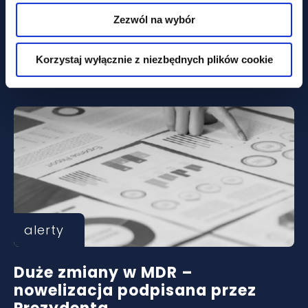
alerty
Zezwól na wybór
Nowa definicja mobbingu i
silniejsza ochrona pracowników
Korzystaj wyłącznie z niezbędnych plików cookie
alerty
Duże zmiany w MDR –
nowelizacja podpisana przez