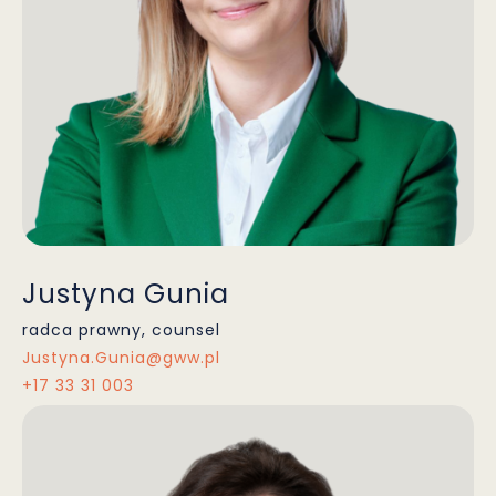
Justyna Gunia
radca prawny, counsel
Justyna.Gunia@gww.pl
+17 33 31 003