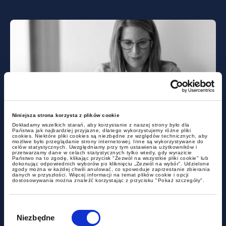
aktualności
Niniejsza strona korzysta z plików cookie
Dokładamy wszelkich starań, aby korzystanie z naszej strony było dla
Państwa jak najbardziej przyjazne, dlatego wykorzystujemy różne pliki
cookies. Niektóre pliki cookies są niezbędne ze względów technicznych, aby
Już teraz inspektor pracy może
możliwe było przeglądanie strony internetowej. Inne są wykorzystywane do
celów statystycznych. Uwzględniamy przy tym ustawienia użytkowników i
zdecydować, że Twoja umowa
przetwarzamy dane w celach statystycznych tylko wtedy, gdy wyrazicie
Państwo na to zgodę, klikając przycisk "Zezwól na wszystkie pliki cookie" lub
B2B to w rzeczywistości etat
dokonując odpowiednich wyborów po kliknięciu „Zezwól na wybór”. Udzielone
zgody można w każdej chwili anulować, co spowoduje zaprzestanie zbierania
danych w przyszłości. Więcej informacji na temat plików cookie i opcji
dostosowywania można znaleźć korzystając z przycisku "Pokaż szczegóły".
Wybór
zgody
Niezbędne