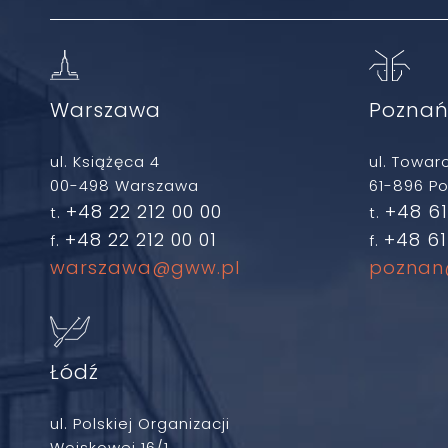
Warszawa
Pozna
ul. Książęca 4
ul. Towar
00-498 Warszawa
61-896 P
+48 22 212 00 00
+48 61
t.
t.
+48 22 212 00 01
+48 61
f.
f.
warszawa@gww.pl
poznan
Łódź
ul. Polskiej Organizacji
Wojskowej 16/1