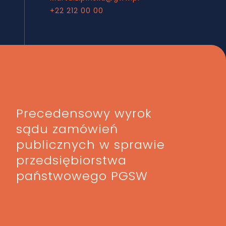
+22 212 00 00
+22 21
Precedensowy wyrok
sądu zamówień
publicznych w sprawie
przedsiębiorstwa
państwowego PGSW