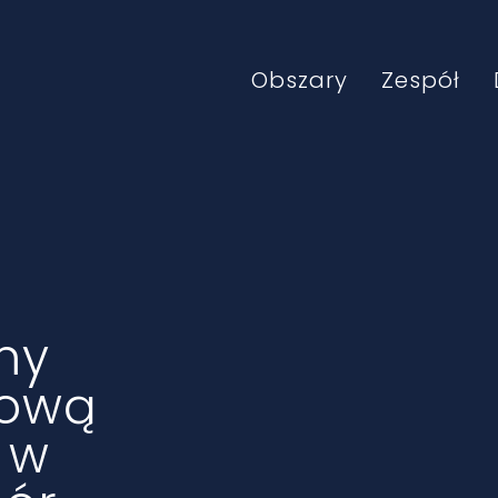
Obszary
Zespół
my
jową
 w