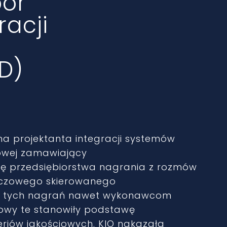
bór
racji
D)
na projektanta integracji systemów
owej zamawiający
icę przedsiębiorstwa nagrania z rozmów
luczowego skierowanego
pnił tych nagrań nawet wykonawcom
owy te stanowiły podstawę
eriów jakościowych. KIO nakazała