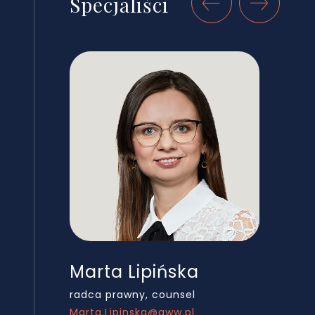
Specjaliści
Marta Lipińska
Mic
radca prawny, counsel
radca
Marta.Lipinska@gww.pl
Micha