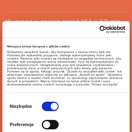
Wygrana w sporze przed NSA o 571 mln
zł dla spółki Elektrim
Niniejsza strona korzysta z plików cookie
Dokładamy wszelkich starań, aby korzystanie z naszej strony było dla
Państwa jak najbardziej przyjazne, dlatego wykorzystujemy różne pliki
cookies. Niektóre pliki cookies są niezbędne ze względów technicznych, aby
możliwe było przeglądanie strony internetowej. Inne są wykorzystywane do
celów statystycznych. Uwzględniamy przy tym ustawienia użytkowników i
przetwarzamy dane w celach statystycznych tylko wtedy, gdy wyrazicie
Precedensowy wyrok sądu zamówień
Państwo na to zgodę, klikając przycisk "Zezwól na wszystkie pliki cookie" lub
dokonując odpowiednich wyborów po kliknięciu „Zezwól na wybór”. Udzielone
publicznych w sprawie przedsiębiorstwa
zgody można w każdej chwili anulować, co spowoduje zaprzestanie zbierania
danych w przyszłości. Więcej informacji na temat plików cookie i opcji
państwowego PGSW
dostosowywania można znaleźć korzystając z przycisku "Pokaż szczegóły".
Wybór
zgody
Niezbędne
Preferencje
Transakcja przejęcia kontroli nad spółką