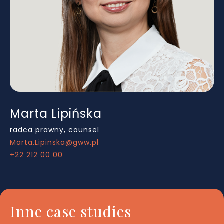
Marta Lipińska
M
radca prawny, counsel
ra
Marta.Lipinska@gww.pl
Mi
+22 212 00 00
+2
Inne case studies