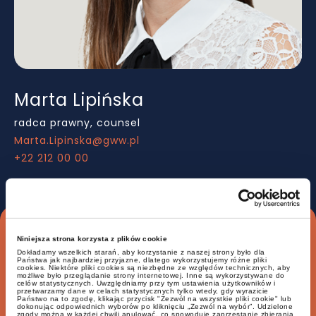
Marta Lipińska
P
radca prawny, counsel
dr
Marta.Lipinska@gww.pl
Pa
+22 212 00 00
+6
Inne case studies
Niniejsza strona korzysta z plików cookie
Dokładamy wszelkich starań, aby korzystanie z naszej strony było dla
Państwa jak najbardziej przyjazne, dlatego wykorzystujemy różne pliki
cookies. Niektóre pliki cookies są niezbędne ze względów technicznych, aby
możliwe było przeglądanie strony internetowej. Inne są wykorzystywane do
celów statystycznych. Uwzględniamy przy tym ustawienia użytkowników i
przetwarzamy dane w celach statystycznych tylko wtedy, gdy wyrazicie
Państwo na to zgodę, klikając przycisk "Zezwól na wszystkie pliki cookie" lub
Wygrana w sporze przed NSA o 571 mln
dokonując odpowiednich wyborów po kliknięciu „Zezwól na wybór”. Udzielone
zgody można w każdej chwili anulować, co spowoduje zaprzestanie zbierania