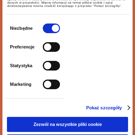
zł dla spółki Elektrim
danych w przyszłości. Więcej informacji na temat plików cookie i opcji
dostosowywania można znaleźć korzystając z przycisku "Pokaż szczegóły".
Wybór
zgody
Niezbędne
Precedensowy wyrok sądu zamówień
Preferencje
publicznych w sprawie przedsiębiorstwa
państwowego PGSW
Statystyka
Marketing
Transakcja przejęcia kontroli nad spółką
Pokaż szczegóły
eo Networks SA przez Euvic
Zezwól na wszystkie pliki cookie