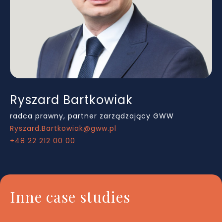
Ryszard Bartkowiak
radca prawny, partner zarządzający GWW
Ryszard.Bartkowiak@gww.pl
+48 22 212 00 00
Inne case studies