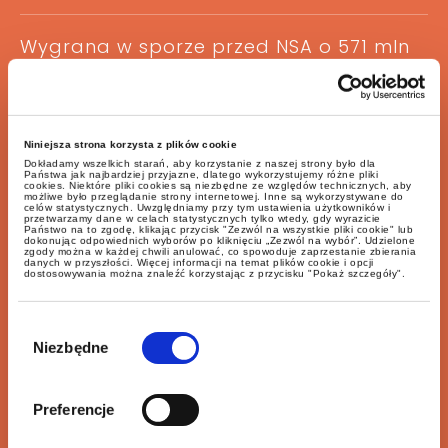
Wygrana w sporze przed NSA o 571 mln
zł dla spółki Elektrim
Niniejsza strona korzysta z plików cookie
Dokładamy wszelkich starań, aby korzystanie z naszej strony było dla
Państwa jak najbardziej przyjazne, dlatego wykorzystujemy różne pliki
cookies. Niektóre pliki cookies są niezbędne ze względów technicznych, aby
możliwe było przeglądanie strony internetowej. Inne są wykorzystywane do
Precedensowy wyrok sądu zamówień
celów statystycznych. Uwzględniamy przy tym ustawienia użytkowników i
przetwarzamy dane w celach statystycznych tylko wtedy, gdy wyrazicie
publicznych w sprawie przedsiębiorstwa
Państwo na to zgodę, klikając przycisk "Zezwól na wszystkie pliki cookie" lub
dokonując odpowiednich wyborów po kliknięciu „Zezwól na wybór”. Udzielone
zgody można w każdej chwili anulować, co spowoduje zaprzestanie zbierania
państwowego PGSW
danych w przyszłości. Więcej informacji na temat plików cookie i opcji
dostosowywania można znaleźć korzystając z przycisku "Pokaż szczegóły".
Wybór
zgody
Niezbędne
Transakcja przejęcia kontroli nad spółką
Preferencje
eo Networks SA przez Euvic