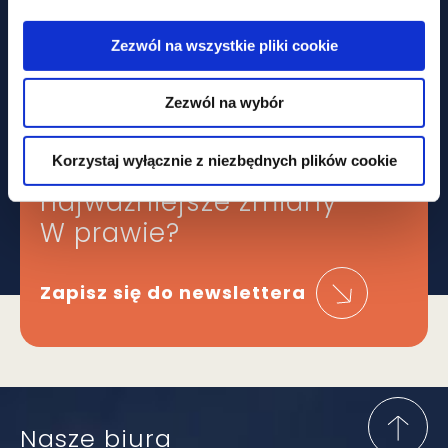
Nadchodzą zmiany w cenach
transferowych
Zezwól na wszystkie pliki cookie
Zezwól na wybór
Obawiasz się,
Korzystaj wyłącznie z niezbędnych plików cookie
że ominą Cię
najważniejsze zmiany
W prawie?
Zapisz się do newslettera
Nasze biura