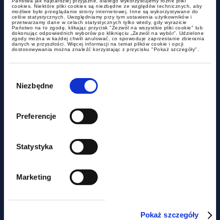
Państwa jak najbardziej przyjazne, dlatego wykorzystujemy różne pliki
cookies. Niektóre pliki cookies są niezbędne ze względów technicznych, aby
możliwe było przeglądanie strony internetowej. Inne są wykorzystywane do
alerty
celów statystycznych. Uwzględniamy przy tym ustawienia użytkowników i
przetwarzamy dane w celach statystycznych tylko wtedy, gdy wyrazicie
Państwo na to zgodę, klikając przycisk "Zezwól na wszystkie pliki cookie" lub
dokonując odpowiednich wyborów po kliknięciu „Zezwól na wybór”. Udzielone
zgody można w każdej chwili anulować, co spowoduje zaprzestanie zbierania
Duże zmiany w MDR –
danych w przyszłości. Więcej informacji na temat plików cookie i opcji
dostosowywania można znaleźć korzystając z przycisku "Pokaż szczegóły".
nowelizacja podpisana przez
Prezydenta
Wybór
zgody
Niezbędne
Preferencje
Statystyka
Marketing
alerty
Pokaż szczegóły