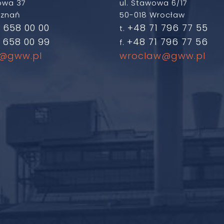
owa 37
ul. Stawowa 6/17
oznań
50-018 Wrocław
 658 00 00
+48 71 796 77 55
t.
 658 00 99
+48 71 796 77 56
f.
@gww.pl
wroclaw@gww.pl