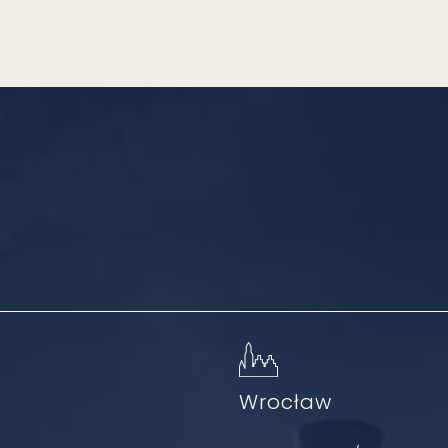
ń
Wrocław