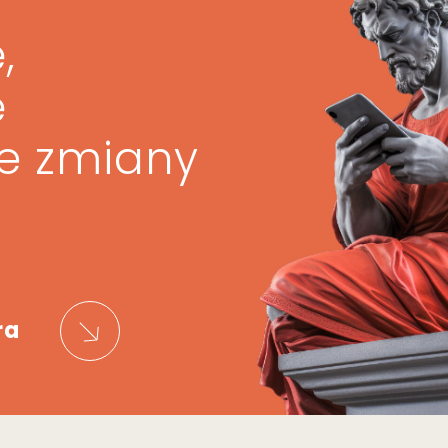
,
ę
ze zmiany
ra