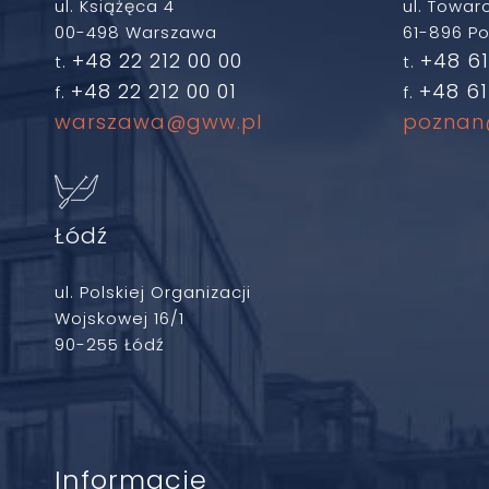
ul. Książęca 4
ul. Towar
00-498 Warszawa
61-896 P
+48 22 212 00 00
+48 61
t.
t.
+48 22 212 00 01
+48 61
f.
f.
warszawa@gww.pl
poznan
Łódź
ul. Polskiej Organizacji
Wojskowej 16/1
90-255 Łódź
Informacje