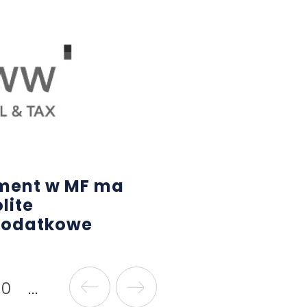
ment w MF ma
lite
podatkowe
70
...