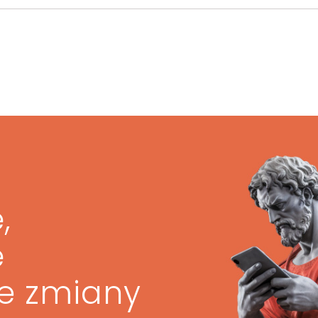
,
ę
ze zmiany