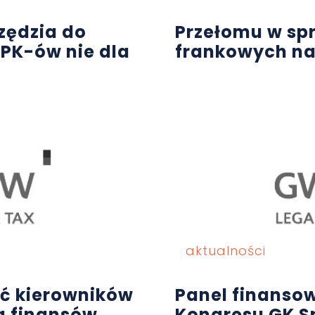
rzędzia do
Przełomu w s
PK-ów nie dla
frankowych na
aktualności
ć kierowników
Panel finans
a finansów
Kongresu GK S