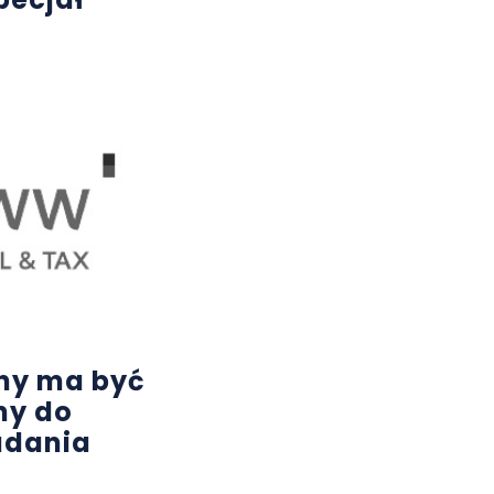
lny ma być
ny do
adania