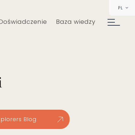
PL
Doświadczenie
Baza wiedzy
i
xplorers Blog