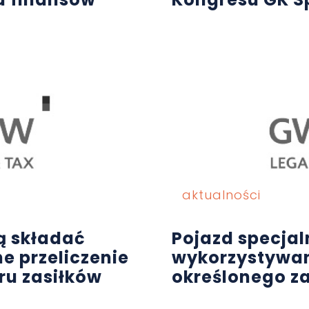
aktualności
ą składać
Pojazd specja
e przeliczenie
wykorzystywa
u zasiłków
określonego z