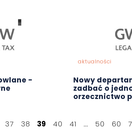
aktualności
owlane -
Nowy departa
wne
zadbać o jedno
orzecznictwo 
37
38
39
40
41
...
50
60