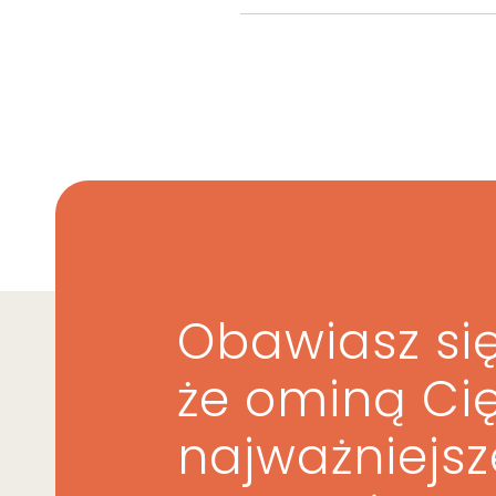
Obawiasz się
że ominą Ci
najważniejs