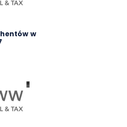
ahentów w
7