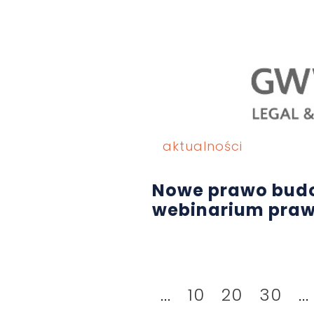
aktualności
Nowe prawo bud
webinarium pra
...
10
20
30
...