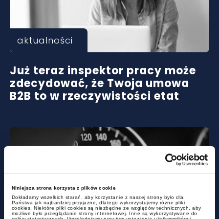
aktualności
Już teraz inspektor pracy może
zdecydować, że Twoja umowa
B2B to w rzeczywistości etat
Niniejsza strona korzysta z plików cookie
Dokładamy wszelkich starań, aby korzystanie z naszej strony było dla
Państwa jak najbardziej przyjazne, dlatego wykorzystujemy różne pliki
cookies. Niektóre pliki cookies są niezbędne ze względów technicznych, aby
aktualności
możliwe było przeglądanie strony internetowej. Inne są wykorzystywane do
celów statystycznych. Uwzględniamy przy tym ustawienia użytkowników i