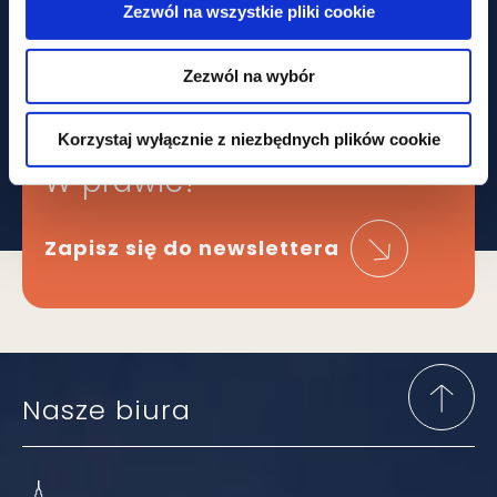
Zezwól na wszystkie pliki cookie
Obawiasz się,
Zezwól na wybór
że ominą Cię
najważniejsze zmiany
Korzystaj wyłącznie z niezbędnych plików cookie
W prawie?
Zapisz się do newslettera
Nasze biura