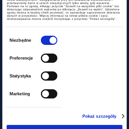
przetwarzamy dane w celach statystycznych tylko wtedy, gdy wyrazicie
Państwo na to zgodę, klikając przycisk "Zezwól na wszystkie pliki cookie" lub
dokonując odpowiednich wyborów po kliknięciu „Zezwól na wybór”. Udzielone
Czy miasto może być
zgody można w każdej chwili anulować, co spowoduje zaprzestanie zbierania
danych w przyszłości. Więcej informacji na temat plików cookie i opcji
dostosowywania można znaleźć korzystając z przycisku "Pokaż szczegóły".
podatnikiem akcyzy?
Wybór
zgody
Niezbędne
Preferencje
Statystyka
aktualności
Marketing
Nie tylko prawem... Piknik
Pokaż szczegóły
charytatywny z udziałem GWW