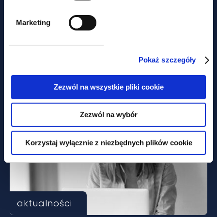
Marketing
aktualności
Chambers High Net Worth 2026 -
Pokaż szczegóły
GWW w Band 1 nieprzerwanie od
2017
Zezwól na wszystkie pliki cookie
Zezwól na wybór
Korzystaj wyłącznie z niezbędnych plików cookie
aktualności