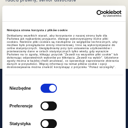
Agnieszka.Rzeszut@gww.pl
+ 17 333 10 10
Podziel się
Niniejsza strona korzysta z plików cookie
Dokładamy wszelkich starań, aby korzystanie z naszej strony było dla
Państwa jak najbardziej przyjazne, dlatego wykorzystujemy różne pliki
cookies. Niektóre pliki cookies są niezbędne ze względów technicznych, aby
możliwe było przeglądanie strony internetowej. Inne są wykorzystywane do
celów statystycznych. Uwzględniamy przy tym ustawienia użytkowników i
przetwarzamy dane w celach statystycznych tylko wtedy, gdy wyrazicie
Państwo na to zgodę, klikając przycisk "Zezwól na wszystkie pliki cookie" lub
dokonując odpowiednich wyborów po kliknięciu „Zezwól na wybór”. Udzielone
zgody można w każdej chwili anulować, co spowoduje zaprzestanie zbierania
danych w przyszłości. Więcej informacji na temat plików cookie i opcji
dostosowywania można znaleźć korzystając z przycisku "Pokaż szczegóły".
Powiązane wpisy
Wybór
zgody
Niezbędne
Preferencje
Statystyka