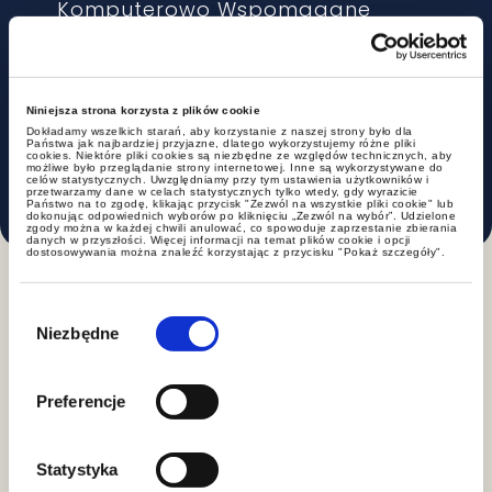
Komputerowo Wspomagane
Wytwarzanie.
Coventry University w Wielkiej Brytanii,
Niniejsza strona korzysta z plików cookie
European Engineering Studies – tytuł
Dokładamy wszelkich starań, aby korzystanie z naszej strony było dla
Państwa jak najbardziej przyjazne, dlatego wykorzystujemy różne pliki
Bachelor of Engineering.
cookies. Niektóre pliki cookies są niezbędne ze względów technicznych, aby
możliwe było przeglądanie strony internetowej. Inne są wykorzystywane do
celów statystycznych. Uwzględniamy przy tym ustawienia użytkowników i
przetwarzamy dane w celach statystycznych tylko wtedy, gdy wyrazicie
Państwo na to zgodę, klikając przycisk "Zezwól na wszystkie pliki cookie" lub
dokonując odpowiednich wyborów po kliknięciu „Zezwól na wybór”. Udzielone
zgody można w każdej chwili anulować, co spowoduje zaprzestanie zbierania
danych w przyszłości. Więcej informacji na temat plików cookie i opcji
dostosowywania można znaleźć korzystając z przycisku "Pokaż szczegóły".
Wybór
zgody
Niezbędne
Specjalizacje
Preferencje
IP i nowe technologie
Statystyka