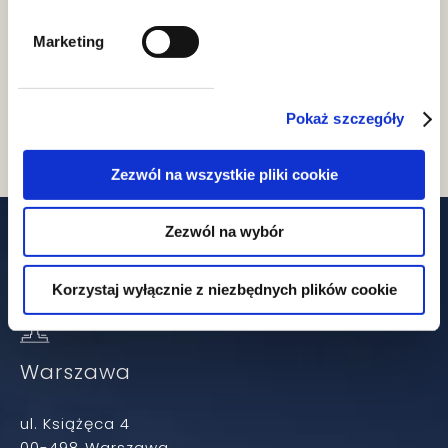
Marketing
Life science
Pokaż szczegóły
Zezwól na wszystkie pliki cookie
Zezwól na wybór
Nasze biura
Korzystaj wyłącznie z niezbędnych plików cookie
Warszawa
ul. Książęca 4
00-498 Warszawa