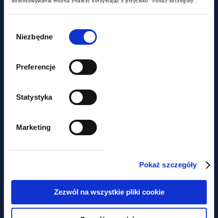
dostosowywania można znaleźć korzystając z przycisku "Pokaż szczegóły".
Wybór
zgody
Niezbędne
Preferencje
aktualności
Statystyka
Nie tylko prawem... Piknik
Marketing
charytatywny z udziałem GWW
Pokaż szczegóły
Obawiasz się,
Zezwól na wszystkie pliki cookie
że ominą Cię