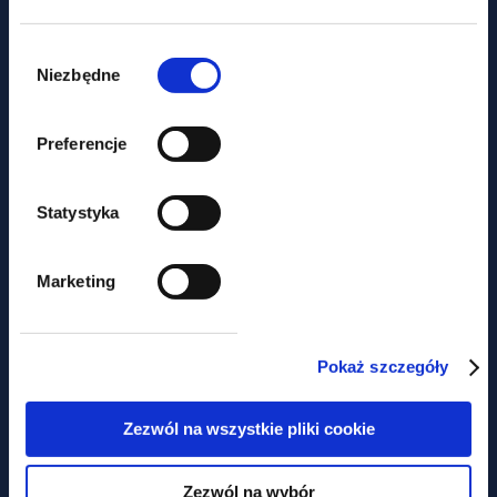
Wybór
zgody
Niezbędne
Preferencje
aktualności
Statystyka
Nie tylko prawem... Piknik
Marketing
charytatywny z udziałem GWW
Pokaż szczegóły
Obawiasz się,
Zezwól na wszystkie pliki cookie
że ominą Cię
najważniejsze zmiany
Zezwól na wybór