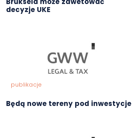
Bruksela może zawetować
decyzje UKE
publikacje
Będą nowe tereny pod inwestycje