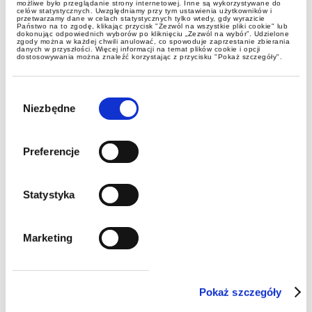
możliwe było przeglądanie strony internetowej. Inne są wykorzystywane do
publikacje
celów statystycznych. Uwzględniamy przy tym ustawienia użytkowników i
przetwarzamy dane w celach statystycznych tylko wtedy, gdy wyrazicie
Państwo na to zgodę, klikając przycisk "Zezwól na wszystkie pliki cookie" lub
dokonując odpowiednich wyborów po kliknięciu „Zezwól na wybór”. Udzielone
zgody można w każdej chwili anulować, co spowoduje zaprzestanie zbierania
Spór o ceny neostrady coraz
danych w przyszłości. Więcej informacji na temat plików cookie i opcji
dostosowywania można znaleźć korzystając z przycisku "Pokaż szczegóły".
bliżej Europejskiego Trybunału
Sprawiedliwości
Wybór
zgody
Niezbędne
Preferencje
Statystyka
Marketing
publikacje
Pokaż szczegóły
Przepisy automatycznie nie