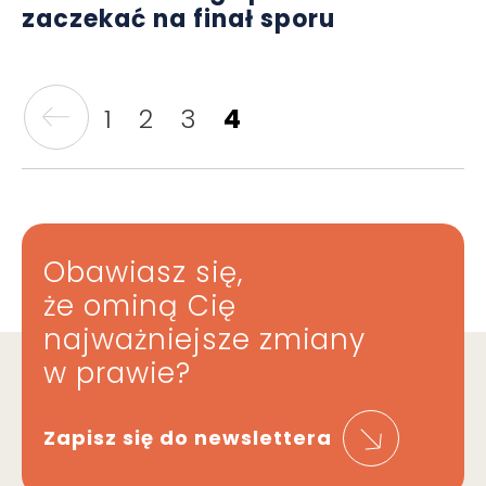
zaczekać na finał sporu
1
2
3
4
Obawiasz się,
że ominą Cię
najważniejsze zmiany
w prawie?
Zapisz się do newslettera