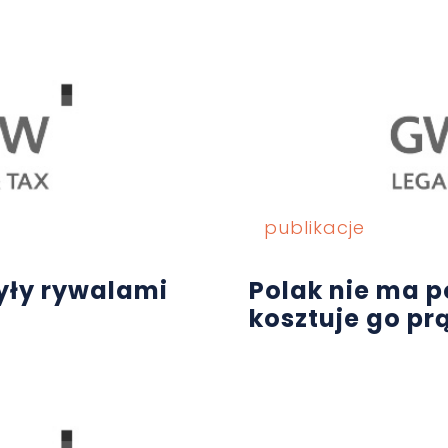
publikacje
yły rywalami
Polak nie ma po
kosztuje go pr