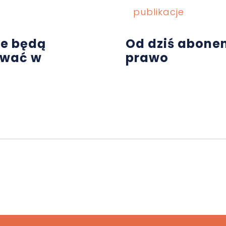
publikacje
ie będą
Od dziś abone
ować w
prawo