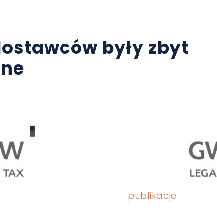
dostawców były zbyt
zne
publikacje