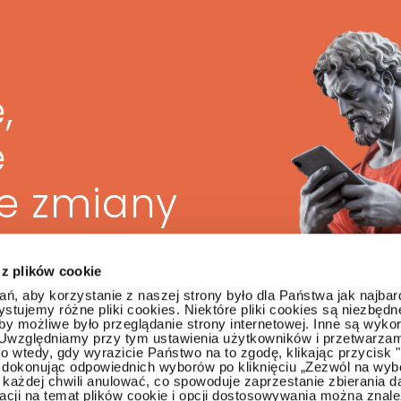
,
ę
ze zmiany
 z plików cookie
ń, aby korzystanie z naszej strony było dla Państwa jak najbar
stujemy różne pliki cookies. Niektóre pliki cookies są niezbędn
y możliwe było przeglądanie strony internetowej. Inne są wyk
 Uwzględniamy przy tym ustawienia użytkowników i przetwarza
ra
ko wtedy, gdy wyrazicie Państwo na to zgodę, klikając przycisk 
ub dokonując odpowiednich wyborów po kliknięciu „Zezwól na wyb
każdej chwili anulować, co spowoduje zaprzestanie zbierania 
macji na temat plików cookie i opcji dostosowywania można znal