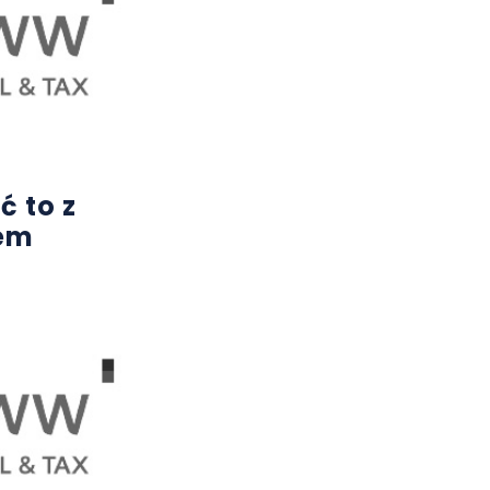
ć to z
iem