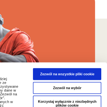
Zezwól na wszystkie pliki cookie
dziej
e ze
orzystywane
Zezwól na wybór
my dane w
"Zezwól na
ór”.
Korzystaj wyłącznie z niezbędnych
danych w
plików cookie
eźć