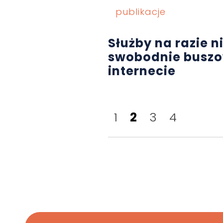
publikacje
Służby na razie n
swobodnie busz
internecie
1
2
3
4