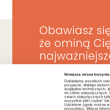
Obawiasz się
że ominą Ci
najważniejs
w prawie?
Niniejsza strona korzysta
Dokładamy wszelkich stara
przyjazne, dlatego wykorzy
względów technicznych, ab
do celów statystycznych.
Zapisz się do newslette
celach statystycznych tyl
wszystkie pliki cookie" l
Udzielone zgody można w 
przyszłości. Więcej infor