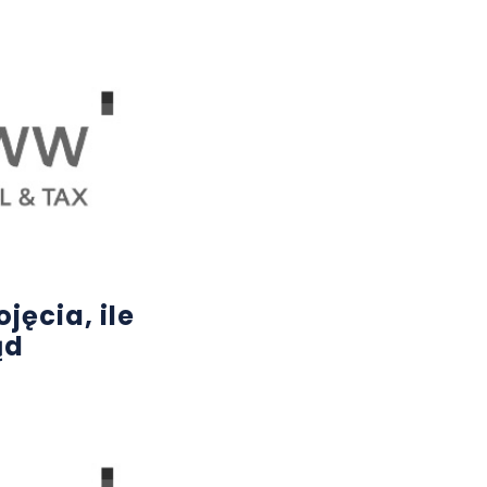
jęcia, ile
ąd