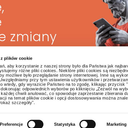
,
ę
ze zmiany
 z plików cookie
ń, aby korzystanie z naszej strony było dla Państwa jak najbar
stujemy różne pliki cookies. Niektóre pliki cookies są niezbędn
y możliwe było przeglądanie strony internetowej. Inne są wyk
 Uwzględniamy przy tym ustawienia użytkowników i przetwarza
ra
ko wtedy, gdy wyrazicie Państwo na to zgodę, klikając przycisk 
ub dokonując odpowiednich wyborów po kliknięciu „Zezwól na wyb
każdej chwili anulować, co spowoduje zaprzestanie zbierania 
macji na temat plików cookie i opcji dostosowywania można znal
Pokaż szczegóły".
Preferencje
Statystyka
Marketing