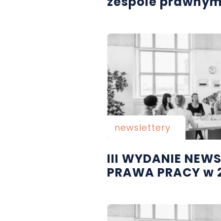
zespole prawny
newslettery
III WYDANIE NEW
PRAWA PRACY w 2