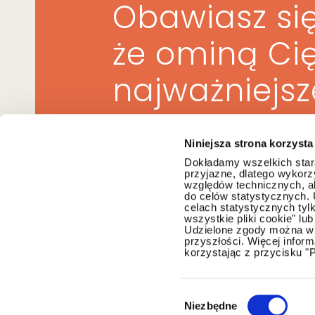
Obawiasz się
że ominą Ci
najważniejs
w prawie?
Niniejsza strona korzysta
Dokładamy wszelkich stara
przyjazne, dlatego wykorzy
względów technicznych, ab
do celów statystycznych.
Zapisz się do newslette
celach statystycznych tyl
wszystkie pliki cookie" l
Udzielone zgody można w 
przyszłości. Więcej infor
korzystając z przycisku "
Wybór
zgody
Niezbędne