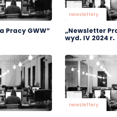
newslettery
wa Pracy GWW”
„Newsletter P
wyd. IV 2024 r.
newslettery