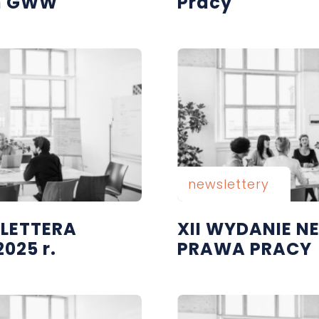
m GWW
Pracy
newslettery
SLETTERA
XII WYDANIE N
025 r.
PRAWA PRACY