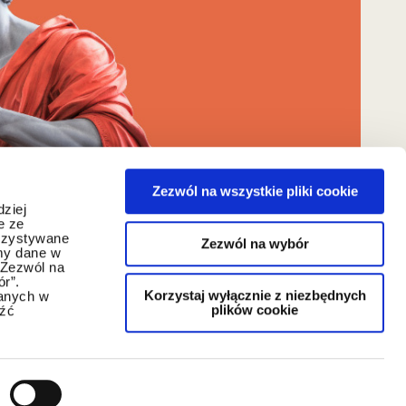
Zezwól na wszystkie pliki cookie
dziej
e ze
orzystywane
Zezwól na wybór
my dane w
"Zezwól na
ór”.
Korzystaj wyłącznie z niezbędnych
danych w
plików cookie
eźć