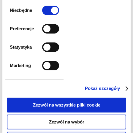
Wybór
Zarzutami karnymi wydłużają
zgody
Niezbędne
postępowanie podatkowe. Nawet
uczciwi przedsiębiorcy się boją
Preferencje
Statystyka
Marketing
Pokaż szczegóły
publikacje
Zezwól na wszystkie pliki cookie
Postępowania karne skarbowe
traktowane instrumentalnie
Zezwól na wybór