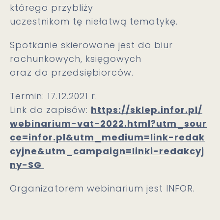
którego przybliży
uczestnikom tę niełatwą tematykę.
Spotkanie skierowane jest do biur
rachunkowych, księgowych
oraz do przedsiębiorców.
Termin: 17.12.2021 r.
Link do zapisów:
https://sklep.infor.pl/
webinarium-vat-2022.html?utm_sour
ce=infor.pl&utm_medium=link-redak
cyjne&utm_campaign=linki-redakcyj
ny-SG
Organizatorem webinarium jest INFOR.