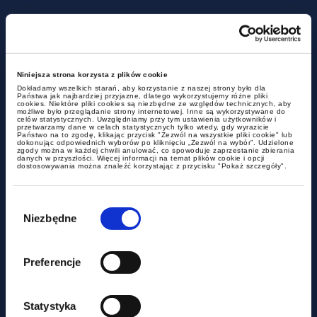
Już teraz inspektor pracy może
zdecydować, że Twoja umowa
B2B to w rzeczywistości etat
Niniejsza strona korzysta z plików cookie
Dokładamy wszelkich starań, aby korzystanie z naszej strony było dla
Państwa jak najbardziej przyjazne, dlatego wykorzystujemy różne pliki
cookies. Niektóre pliki cookies są niezbędne ze względów technicznych, aby
możliwe było przeglądanie strony internetowej. Inne są wykorzystywane do
celów statystycznych. Uwzględniamy przy tym ustawienia użytkowników i
przetwarzamy dane w celach statystycznych tylko wtedy, gdy wyrazicie
Państwo na to zgodę, klikając przycisk "Zezwól na wszystkie pliki cookie" lub
dokonując odpowiednich wyborów po kliknięciu „Zezwól na wybór”. Udzielone
zgody można w każdej chwili anulować, co spowoduje zaprzestanie zbierania
danych w przyszłości. Więcej informacji na temat plików cookie i opcji
dostosowywania można znaleźć korzystając z przycisku "Pokaż szczegóły".
Wybór
zgody
Niezbędne
aktualności
Preferencje
Czy miasto może być
podatnikiem akcyzy?
Statystyka