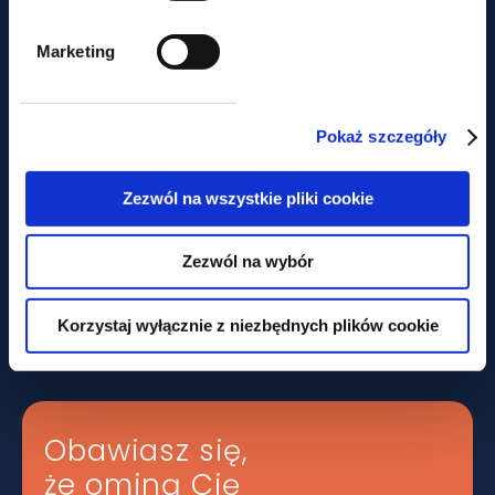
Marketing
Pokaż szczegóły
Zezwól na wszystkie pliki cookie
aktualności
Zezwól na wybór
Nie tylko prawem... Piknik
charytatywny z udziałem GWW
Korzystaj wyłącznie z niezbędnych plików cookie
Obawiasz się,
że ominą Cię