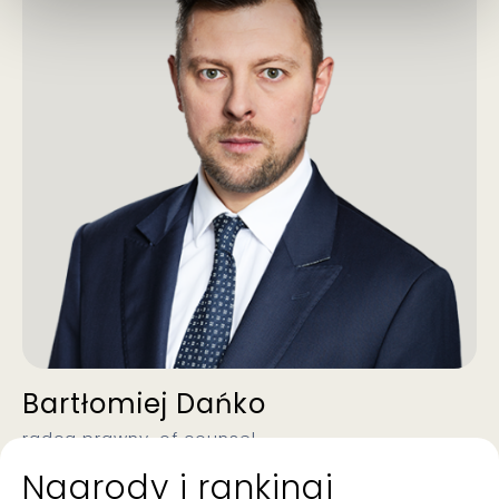
Bartłomiej Dańko
radca prawny, of counsel
Nagrody i rankingi