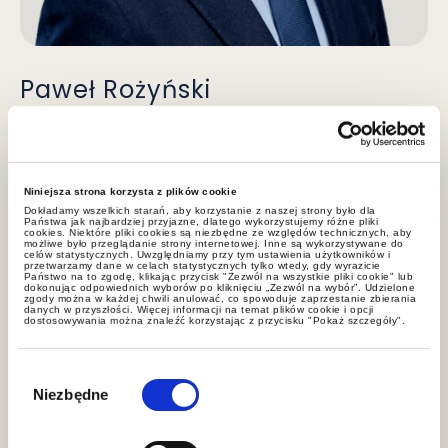
Paweł Rożyński
dr nauk prawnych, radca prawny, partner
Pawel.Rozynski@gww.pl
+61 658 00 00
Niniejsza strona korzysta z plików cookie
Dokładamy wszelkich starań, aby korzystanie z naszej strony było dla
Państwa jak najbardziej przyjazne, dlatego wykorzystujemy różne pliki
cookies. Niektóre pliki cookies są niezbędne ze względów technicznych, aby
możliwe było przeglądanie strony internetowej. Inne są wykorzystywane do
celów statystycznych. Uwzględniamy przy tym ustawienia użytkowników i
Zespół
przetwarzamy dane w celach statystycznych tylko wtedy, gdy wyrazicie
Państwo na to zgodę, klikając przycisk "Zezwól na wszystkie pliki cookie" lub
dokonując odpowiednich wyborów po kliknięciu „Zezwól na wybór”. Udzielone
zgody można w każdej chwili anulować, co spowoduje zaprzestanie zbierania
danych w przyszłości. Więcej informacji na temat plików cookie i opcji
dostosowywania można znaleźć korzystając z przycisku "Pokaż szczegóły".
Wybór
zgody
Niezbędne