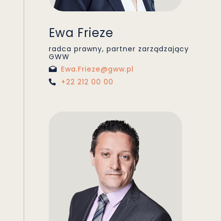
Ewa Frieze
radca prawny, partner zarządzający
GWW
Ewa.Frieze@gww.pl
+22 212 00 00