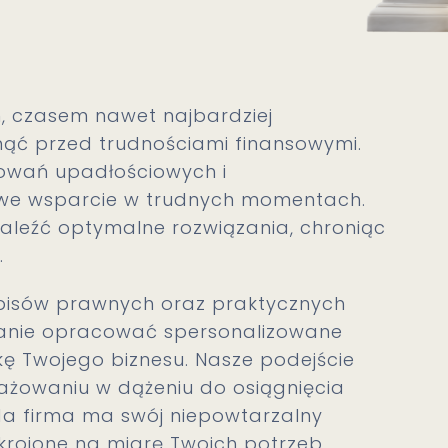
, czasem nawet najbardziej
ąć przed trudnościami finansowymi.
powań upadłościowych i
sowe wsparcie w trudnych momentach.
aleźć optymalne rozwiązania, chroniąc
.
episów prawnych oraz praktycznych
stanie opracować spersonalizowane
kę Twojego biznesu. Nasze podejście
ngażowaniu w dążeniu do osiągnięcia
da firma ma swój niepowtarzalny
skrojone na miarę Twoich potrzeb.