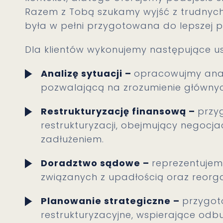
Razem z Tobą szukamy wyjść z trudnych 
była w pełni przygotowana do lepszej pr
Dla klientów wykonujemy następujące us
Analizę sytuacji –
opracowujmy anali
pozwalającą na zrozumienie główny
Restrukturyzację finansową –
przy
restrukturyzacji, obejmujący negocja
zadłużeniem.
Doradztwo sądowe –
reprezentuje
związanych z upadłością oraz reorga
Planowanie strategiczne –
przygot
restrukturyzacyjne, wspierające odbu