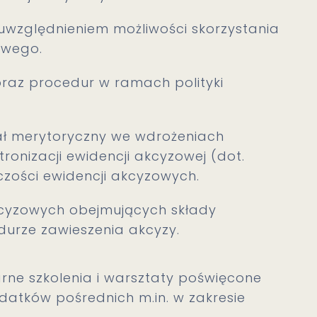
uwzględnieniem możliwości skorzystania
owego.
 oraz procedur w ramach polityki
ał merytoryczny we wdrożeniach
onizacji ewidencji akcyzowej (dot.
zości ewidencji akcyzowych.
cyzowych obejmujących składy
urze zawieszenia akcyzy.
rne szkolenia i warsztaty poświęcone
atków pośrednich m.in. w zakresie