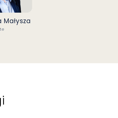
a Małysza
te
i