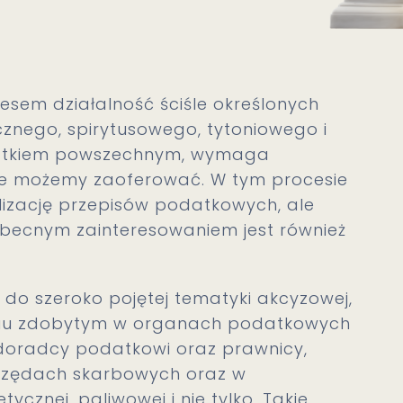
sem działalność ściśle określonych
cznego, spirytusowego, tytoniowego i
podatkiem powszechnym, wymaga
óre możemy zaoferować. W tym procesie
lizację przepisów podatkowych, ale
 obecnym zainteresowaniem jest również
do szeroko pojętej tematyki akcyzowej,
eniu zdobytym w organach podatkowych
 doradcy podatkowi oraz prawnicy,
urzędach skarbowych oraz w
cznej, paliwowej i nie tylko. Takie