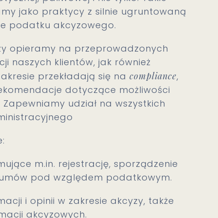
my jako praktycy z silnie ugruntowaną
ze podatku akcyzowego.
zy opieramy na przeprowadzonych
i naszych klientów, jak również
zakresie przekładają się na
compliance
,
ekomendacje dotyczące możliwości
. Zapewniamy udział na wszystkich
inistracyjnego
:
ące m.in. rejestrację, sporządzenie
ie umów pod względem podatkowym.
acji i opinii w zakresie akcyzy, także
macji akcyzowych.