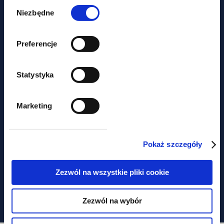
Wybór
zgody
Niezbędne
Preferencje
aktualności
Nie tylko prawem... Piknik
Statystyka
charytatywny z udziałem GWW
Marketing
Obawiasz się,
Pokaż szczegóły
że ominą Cię
najważniejsze zmiany
Zezwól na wszystkie pliki cookie
W prawie?
Zezwól na wybór
Zapisz się do newslettera