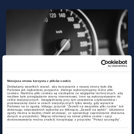
aktualności
Czy miasto może być
Niniejsza strona korzysta z plików cookie
podatnikiem akcyzy?
Dokładamy wszelkich starań, aby korzystanie z naszej strony było dla
Państwa jak najbardziej przyjazne, dlatego wykorzystujemy różne pliki
cookies. Niektóre pliki cookies są niezbędne ze względów technicznych, aby
możliwe było przeglądanie strony internetowej. Inne są wykorzystywane do
celów statystycznych. Uwzględniamy przy tym ustawienia użytkowników i
przetwarzamy dane w celach statystycznych tylko wtedy, gdy wyrazicie
Państwo na to zgodę, klikając przycisk "Zezwól na wszystkie pliki cookie" lub
dokonując odpowiednich wyborów po kliknięciu „Zezwól na wybór”. Udzielone
zgody można w każdej chwili anulować, co spowoduje zaprzestanie zbierania
danych w przyszłości. Więcej informacji na temat plików cookie i opcji
dostosowywania można znaleźć korzystając z przycisku "Pokaż szczegóły".