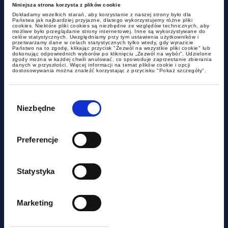
Niniejsza strona korzysta z plików cookie
Dokładamy wszelkich starań, aby korzystanie z naszej strony było dla
Państwa jak najbardziej przyjazne, dlatego wykorzystujemy różne pliki
cookies. Niektóre pliki cookies są niezbędne ze względów technicznych, aby
możliwe było przeglądanie strony internetowej. Inne są wykorzystywane do
celów statystycznych. Uwzględniamy przy tym ustawienia użytkowników i
przetwarzamy dane w celach statystycznych tylko wtedy, gdy wyrazicie
Państwo na to zgodę, klikając przycisk "Zezwól na wszystkie pliki cookie" lub
dokonując odpowiednich wyborów po kliknięciu „Zezwól na wybór”. Udzielone
zgody można w każdej chwili anulować, co spowoduje zaprzestanie zbierania
danych w przyszłości. Więcej informacji na temat plików cookie i opcji
aktualności
dostosowywania można znaleźć korzystając z przycisku "Pokaż szczegóły".
Wybór
Czy miasto może być
zgody
Niezbędne
podatnikiem akcyzy?
Preferencje
Statystyka
Marketing