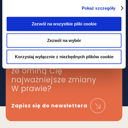
aktualności
Pokaż szczegóły
Nie tylko prawem... Piknik
Zezwól na wszystkie pliki cookie
charytatywny z udziałem GWW
Zezwól na wybór
Korzystaj wyłącznie z niezbędnych plików cookie
Obawiasz się,
że ominą Cię
najważniejsze zmiany
W prawie?
Zapisz się do newslettera