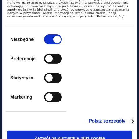
Państwo na to zgodę, klikając przycisk "Zezwól na wszystkie pliki cookie" lub
Czy miasto może być
dokonując odpowiednich wyborów po kliknięciu „Zezwól na wybór”. Udzielone
zgody można w każdej chwili anulować, co spowoduje zaprzestanie zbierania
danych w przyszłości. Więcej informacji na temat plików cookie i opcji
podatnikiem akcyzy?
dostosowywania można znaleźć korzystając z przycisku "Pokaż szczegóły".
Wybór
zgody
Niezbędne
Preferencje
Statystyka
aktualności
Marketing
Nie tylko prawem... Piknik
charytatywny z udziałem GWW
Pokaż szczegóły
Zezwól na wszystkie pliki cookie