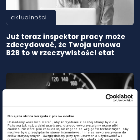
aktualności
Już teraz inspektor pracy może
zdecydować, że Twoja umowa
B2B to w rzeczywistości etat
Niniejsza strona korzysta z plików cookie
Dokładamy wszelkich starań, aby korzystanie z naszej strony było dla
Państwa jak najbardziej przyjazne, dlatego wykorzystujemy różne pliki
aktualności
cookies. Niektóre pliki cookies są niezbędne ze względów technicznych, aby
możliwe było przeglądanie strony internetowej. Inne są wykorzystywane do
celów statystycznych. Uwzględniamy przy tym ustawienia użytkowników i
przetwarzamy dane w celach statystycznych tylko wtedy, gdy wyrazicie